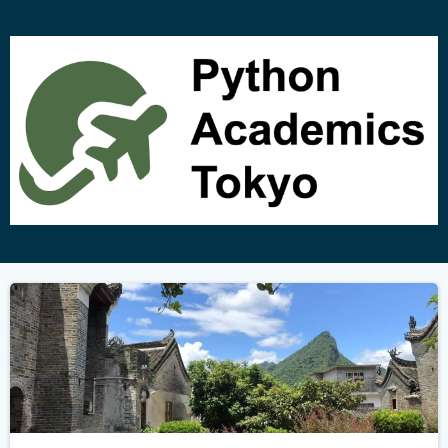
コ
ン
テ
ン
ツ
へ
ス
キ
ッ
プ