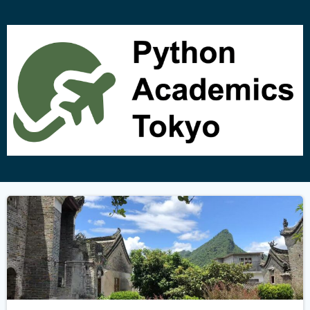
コ
ン
テ
ン
ツ
へ
ス
キ
ッ
プ