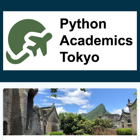
コ
ン
テ
ン
ツ
へ
ス
キ
ッ
プ