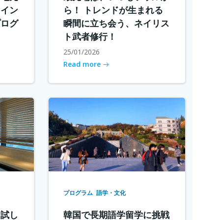
メイン
ら！ トレンドが生まれる
プログ
瞬間に立ち会う、ネイリス
ト武者修行！
25/01/2026
Read more
プログラム
語学・文化
お試し
韓国で長期語学留学に挑戦