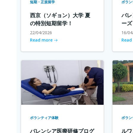
短期・正規留学
ボラン
西京（ソギョン）大学 夏
バレ
の特別短期留学！
ーズ
22/04/2026
16/04
Read more
Read
ボランティア体験
ボラン
バレンシア医療研修プログ
ルワ