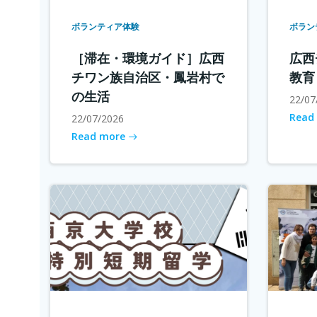
ボランティア体験
ボラン
［滞在・環境ガイド］広西
広西
チワン族自治区・鳳岩村で
教育
の生活
22/07
Read
22/07/2026
Read more