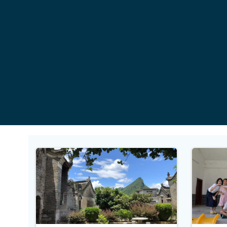
コ
ン
テ
ン
ツ
へ
ス
キ
ッ
プ