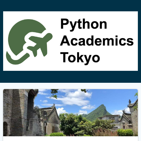
コ
ン
テ
ン
ツ
へ
ス
キ
ッ
プ