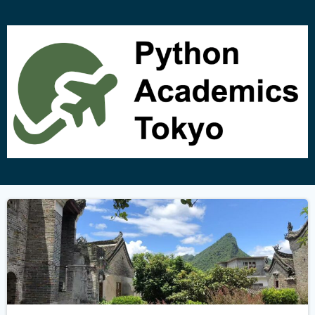
コ
ン
テ
ン
ツ
へ
ス
キ
ッ
プ