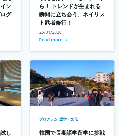
メイン
ら！ トレンドが生まれる
プログ
瞬間に立ち会う、ネイリス
ト武者修行！
25/01/2026
Read more
プログラム
語学・文化
お試し
韓国で長期語学留学に挑戦