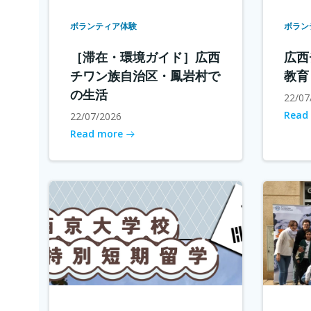
ボランティア体験
ボラン
［滞在・環境ガイド］広西
広西
チワン族自治区・鳳岩村で
教育
の生活
22/07
Read
22/07/2026
Read more