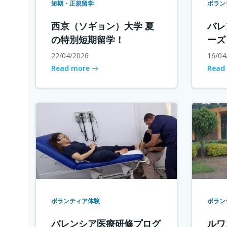
短期・正規留学
ボラン
西京（ソギョン）大学 夏
バレ
の特別短期留学！
ーズ
22/04/2026
16/04
Read more
Read
ボランティア体験
ボラン
バレンシア医療研修プログ
ルワ