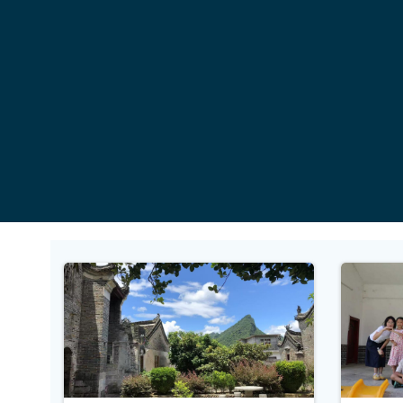
コ
ン
テ
ン
ツ
へ
ス
キ
ッ
プ