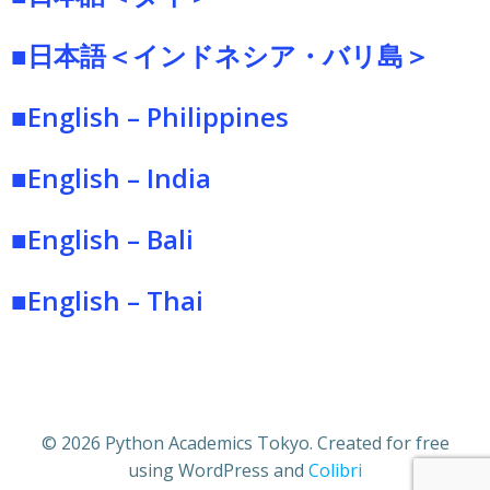
■日本語＜インドネシア・バリ島＞
■English – Philippines
■English – India
■English – Bali
■English – Thai
© 2026 Python Academics Tokyo. Created for free
using WordPress and
Colibri