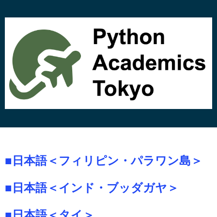
コ
ン
テ
ン
ツ
へ
ス
キ
ッ
プ
■日本語＜フィリピン・パラワン島＞
■日本語＜インド・ブッダガヤ＞
■日本語＜タイ＞